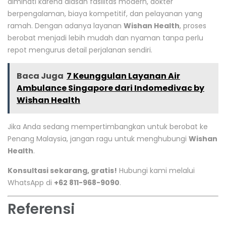
diminati karena alasan fasilitas modern, dokter
berpengalaman, biaya kompetitif, dan pelayanan yang
ramah. Dengan adanya layanan
Wishan Health
, proses
berobat menjadi lebih mudah dan nyaman tanpa perlu
repot mengurus detail perjalanan sendiri.
Baca Juga
7 Keunggulan Layanan Air
Ambulance Singapore dari Indomedivac by
Wishan Health
Jika Anda sedang mempertimbangkan untuk berobat ke
Penang Malaysia, jangan ragu untuk menghubungi
Wishan
Health
.
Konsultasi sekarang, gratis!
Hubungi kami melalui
WhatsApp di
+62 811-968-9090
.
Referensi