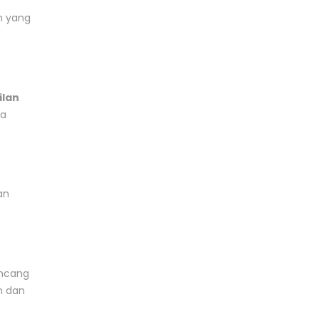
n yang
ilan
ga
an
ancang
n dan