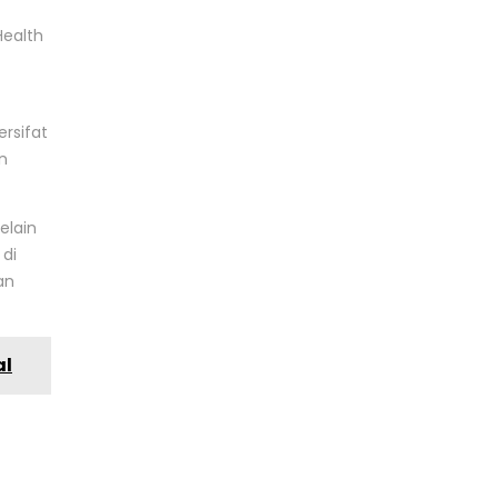
Health
rsifat
n
elain
 di
an
al