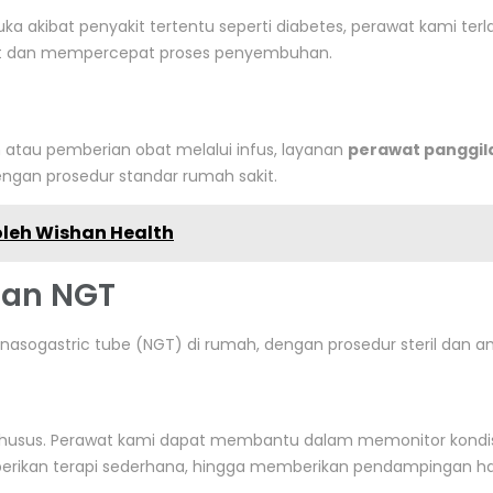
luka akibat penyakit tertentu seperti diabetes, perawat kami terl
at dan mempercepat proses penyembuhan.
 atau pemberian obat melalui infus, layanan
perawat panggil
ngan prosedur standar rumah sakit.
leh Wishan Health
dan NGT
asogastric tube (NGT) di rumah, dengan prosedur steril dan a
khusus. Perawat kami dapat membantu dalam memonitor kondi
erikan terapi sederhana, hingga memberikan pendampingan ha