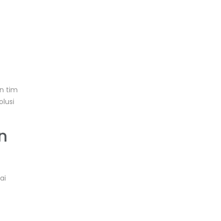
n tim
lusi
n
ai