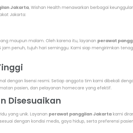
ilan Jakarta
, Wishan Health menawarkan berbagai keunggula
kat Jakarta:
 siang maupun malam. Oleh karena itu, layanan
perawat pangg
4 jam penuh, tujuh hari seminggu. Kami siap mengirimkan tena
Tinggi
l dengan lisensi resmi. Setiap anggota tim kami dibekali deng
amatan pasien, dan pelayanan homecare yang efektif.
an Disesuaikan
vidu yang unik. Layanan
perawat panggilan Jakarta
kami dir
suai dengan kondisi medis, gaya hidup, serta preferensi pasie