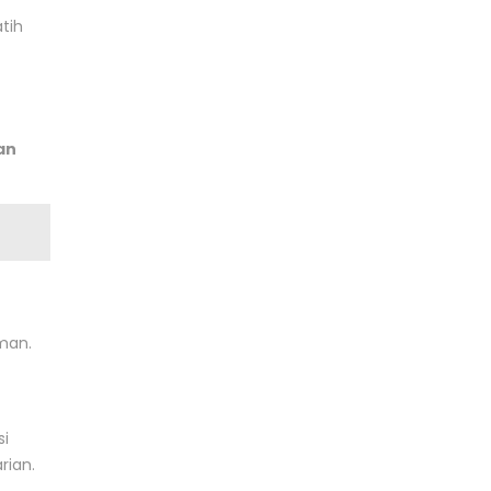
atih
an
man.
si
rian.