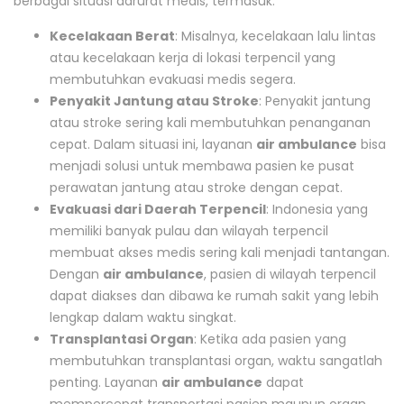
berbagai situasi darurat medis, termasuk:
Kecelakaan Berat
: Misalnya, kecelakaan lalu lintas
atau kecelakaan kerja di lokasi terpencil yang
membutuhkan evakuasi medis segera.
Penyakit Jantung atau Stroke
: Penyakit jantung
atau stroke sering kali membutuhkan penanganan
cepat. Dalam situasi ini, layanan
air ambulance
bisa
menjadi solusi untuk membawa pasien ke pusat
perawatan jantung atau stroke dengan cepat.
Evakuasi dari Daerah Terpencil
: Indonesia yang
memiliki banyak pulau dan wilayah terpencil
membuat akses medis sering kali menjadi tantangan.
Dengan
air ambulance
, pasien di wilayah terpencil
dapat diakses dan dibawa ke rumah sakit yang lebih
lengkap dalam waktu singkat.
Transplantasi Organ
: Ketika ada pasien yang
membutuhkan transplantasi organ, waktu sangatlah
penting. Layanan
air ambulance
dapat
mempercepat transportasi pasien maupun organ